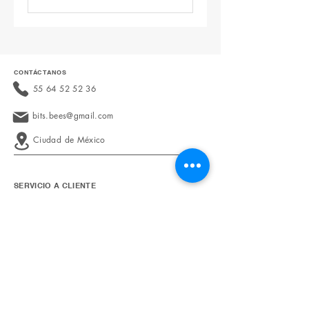
CONTÁCTANOS
55 64 52 52 36
bits.bees@gmail.com
Ciudad de México
SERVICIO A CLIENTE
Políticas de Devolución
Facturación
Preguntas Frecuentes
AVISO LEGAL
Aviso de Privacidad